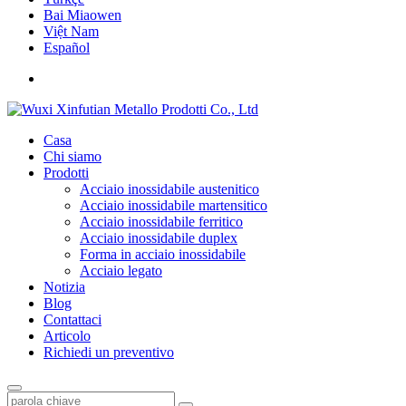
Bai Miaowen
Việt Nam
Español
Casa
Chi siamo
Prodotti
Acciaio inossidabile austenitico
Acciaio inossidabile martensitico
Acciaio inossidabile ferritico
Acciaio inossidabile duplex
Forma in acciaio inossidabile
Acciaio legato
Notizia
Blog
Contattaci
Articolo
Richiedi un preventivo