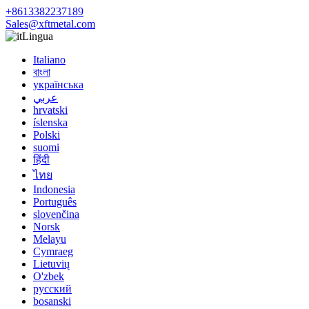
+8613382237189
Sales@xftmetal.com
Lingua
Italiano
বাংলা
українська
عربي
hrvatski
íslenska
Polski
suomi
हिंदी
ไทย
Indonesia
Português
slovenčina
Norsk
Melayu
Cymraeg
Lietuvių
O'zbek
русский
bosanski