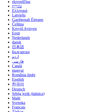
slovenščina
עברית
Ελληνικά
Latviešu
Gaeilgenah Éireann
Čeština
Kreyòl Ayisyen
Eesti
Nederlands
dansk
日本語
Български
اردو
فارسی
Català
magyar
România limbi
English
한국어
Deutsch
Srbija jezik (latinica)
Malti
Svenska
Français
Türkçe